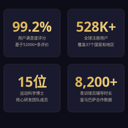
99.2%
528K+
用户满意度评分
全球注册用户
基于52000+条评价
覆盖37个国家和地区
15位
8,200+
运动科学博士
青训球员辅导时长
核心研发团队成员
皇马巴萨合作数据