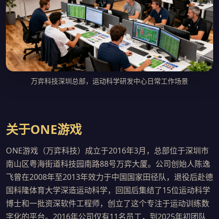
万弈科技深圳总部，运动科学研发中心日常工作场景
关于ONE游戏
ONE游戏（万弈科技）成立于2016年3月，总部位于深圳市
南山区粤海街道科技园南路88号万弈大厦。公司创始人陈逸
飞曾在2008年至2013年效力于中国国家田径队，退役后赴德
国科隆体育大学深造运动科学，回国后集结了15位运动科学
博士和一批资深软件工程师，创立了这个专注于运动训练数
字化的平台。2016年公司仅有11名员工，到2025年初团队