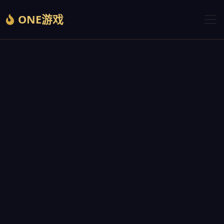
ONE游戏