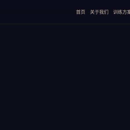
首页
关于我们
训练方