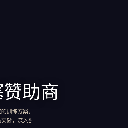
塞赞助商
统的训练方案。
态突破，深入剖