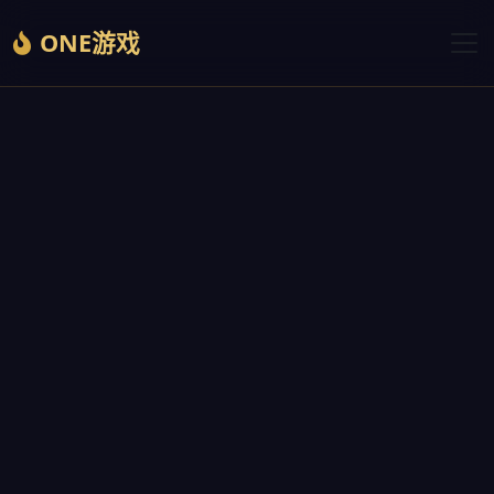
ONE游戏